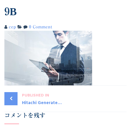
9B
cep
0 Comment
PUBLISHED IN
Hitachi Generates More than $40 Million
コメントを残す