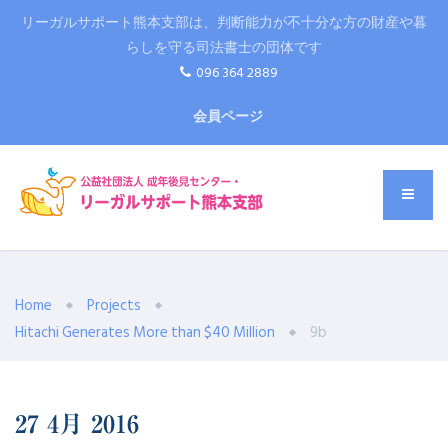
リーガルサポート熊本支部は、判断能力が不十分な方の財産や暮
らしを守る司法書士の団体です
096 364 2889
会員ページ
Home
Projects
Hitachi Generates More than $40 Million
9b
27
4月
2016