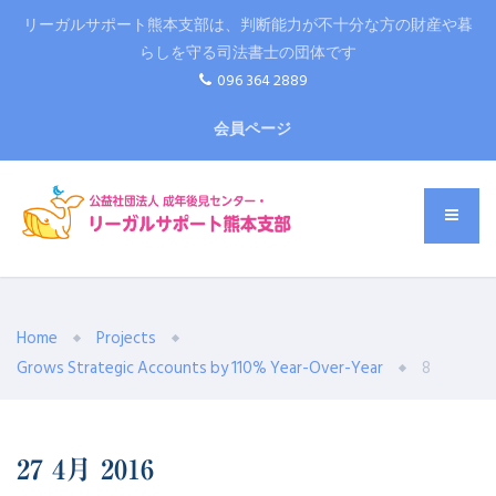
リーガルサポート熊本支部は、判断能力が不十分な方の財産や暮
らしを守る司法書士の団体です
096 364 2889
会員ページ
Home
Projects
Grows Strategic Accounts by 110% Year-Over-Year
8
27
4月
2016