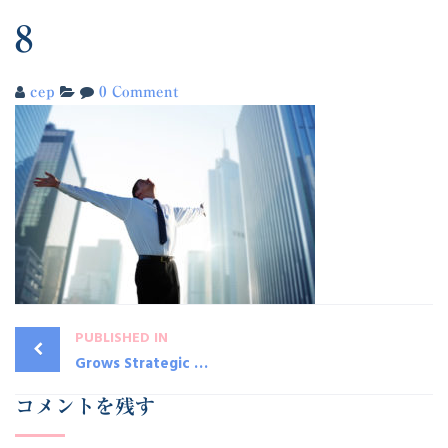
8
cep
0 Comment
PUBLISHED IN
Grows Strategic Accounts by 110% Year-Over-Year
コメントを残す