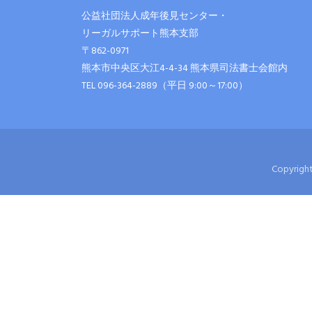
公益社団法人成年後見センター・
リーガルサポート熊本支部
〒862-0971
熊本市中央区大江4-4-34 熊本県司法書士会館内
TEL 096-364-2889（平日 9:00～17:00）
Copyri