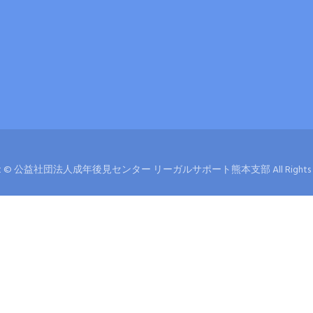
ght © 公益社団法人成年後見センター リーガルサポート熊本支部 All Rights Re