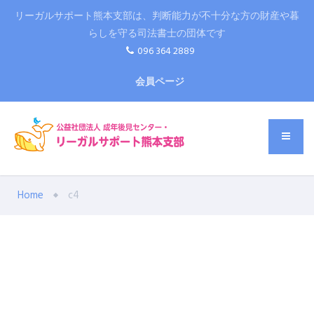
リーガルサポート熊本支部は、判断能力が不十分な方の財産や暮
らしを守る司法書士の団体です
096 364 2889
会員ページ
Home
c4