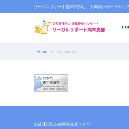
リーガルサポート熊本支部は、判断能力が不十分な
HO
Home
bn_side03
公益社団法人成年後見センター・