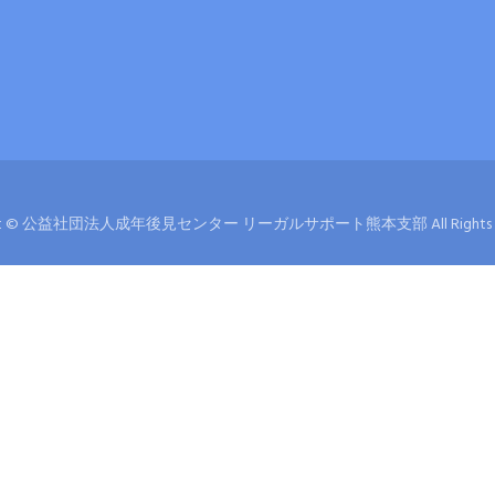
ght © 公益社団法人成年後見センター リーガルサポート熊本支部 All Rights Re